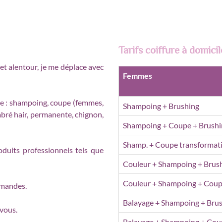
Tarifs coiffure à domic
et alentour, je me déplace avec
Femmes
re : shampoing, coupe (femmes,
Shampoing + Brushing
bré hair, permanente, chignon,
Shampoing + Coupe + Brushi
Shamp. + Coupe transformati
oduits professionnels tels que
Couleur + Shampoing + Brus
Couleur + Shampoing + Coup
emandes.
Balayage + Shampoing + Bru
vous.
Balayage + Shampoing + Cou