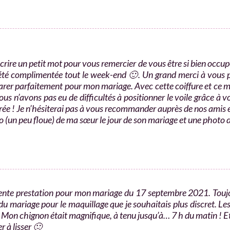
écrire un petit mot pour vous remercier de vous être si bien occupée
ai été complimentée tout le week-end 🙂. Un grand merci à vous 
er parfaitement pour mon mariage. Avec cette coiffure et ce maq
us n’avons pas eu de difficultés à positionner le voile grâce à vo
irée ! Je n’hésiterai pas à vous recommander auprès de nos amis e
 (un peu floue) de ma sœur le jour de son mariage et une photo 
te prestation pour mon mariage du 17 septembre 2021. Toujours
 du mariage pour le maquillage que je souhaitais plus discret. Le
e. Mon chignon était magnifique, à tenu jusqu’à… 7 h du matin ! E
r à lisser 🙂