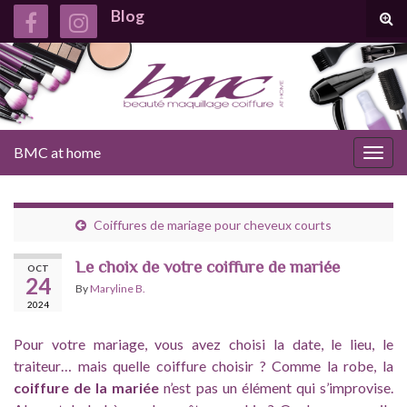
Blog
Tog
sear
for
BMC at home
Togg
navig
Coiffures de mariage pour cheveux courts
Le choix de votre coiffure de mariée
OCT
24
By
Maryline B.
2024
Pour votre mariage, vous avez choisi la date, le lieu, le
traiteur… mais quelle coiffure choisir ? Comme la robe, la
coiffure de la mariée
n’est pas un élément qui s’improvise.